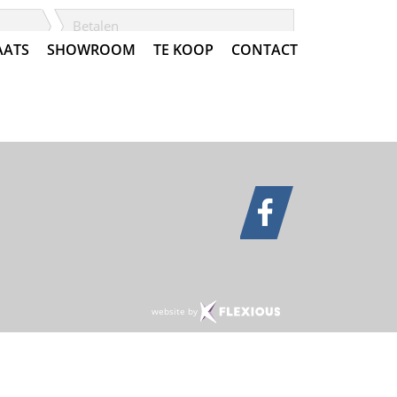
Betalen
AATS
SHOWROOM
TE KOOP
CONTACT
website by