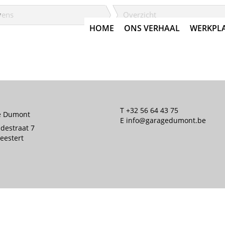
vens
Overzicht
HOME
ONS VERHAAL
WERKPL
T
+32 56 64 43 75
e Dumont
E
info@garagedumont.be
ldestraat 7
eestert